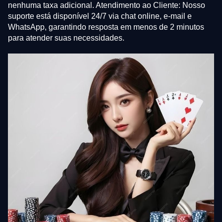
nenhuma taxa adicional. Atendimento ao Cliente: Nosso
suporte está disponível 24/7 via chat online, e-mail e
WhatsApp, garantindo resposta em menos de 2 minutos
para atender suas necessidades.