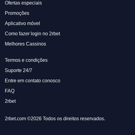
Ofertas especiais
Promoções
Aplicativo móvel
Como fazer login no 2rbet
Melhores Cassinos
Termos e condições
Suporte 24/7
Entre em contato conosco
FAQ
2rbet
2rbet.com ©2026 Todos os direitos reservados.