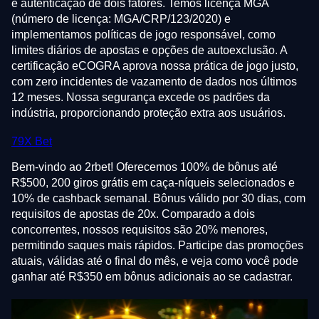
e autenticação de dois fatores. Temos licença MGA
(número de licença: MGA/CRP/123/2020) e
implementamos políticas de jogo responsável, como
limites diários de apostas e opções de autoexclusão. A
certificação eCOGRA aprova nossa prática de jogo justo,
com zero incidentes de vazamento de dados nos últimos
12 meses. Nossa segurança excede os padrões da
indústria, proporcionando proteção extra aos usuários.
79X Bet
Bem-vindo ao 2rbet! Oferecemos 100% de bônus até
R$500, 200 giros grátis em caça-níqueis selecionados e
10% de cashback semanal. Bônus válido por 30 dias, com
requisitos de apostas de 20x. Comparado a dois
concorrentes, nossos requisitos são 20% menores,
permitindo saques mais rápidos. Participe das promoções
atuais, válidas até o final do mês, e veja como você pode
ganhar até R$350 em bônus adicionais ao se cadastrar.