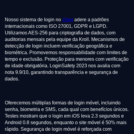
Nosso sistema de login no
2rbet
adere a padrões
internacionais como ISO 27001, GDPR e LGPD.
Utilizamos AES-256 para criptografia de dados, com
auditorias mensais pela equipe da Kroll. Mecanismos de
detecção de login incluem verificação geográfica e
biométrica. Promovemos responsabilidade com limites de
tempo e exclusão. Proteção para menores com verificação
de idade obrigatória. LoginSafety 2023 nos avalia com
nota 9.9/10, garantindo transparência e segurança de
dados.
Oferecemos múltiplas formas de login móvel, incluindo
senha, biometria e SMS, cada qual com benefícios únicos.
Testes mostram que o login em iOS leva 2.3 segundos e
Android 0.8 segundos, enquanto o site móvel é 50% mais
rápido. Segurança de login móvel é reforçada com