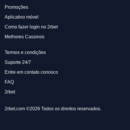
Promoções
Aplicativo móvel
Como fazer login no 2rbet
Melhores Cassinos
Termos e condições
Suporte 24/7
Entre em contato conosco
FAQ
2rbet
2rbet.com ©2026 Todos os direitos reservados.