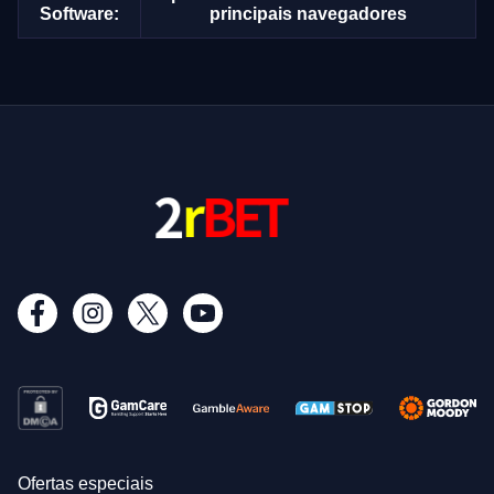
Software:
principais navegadores
Ofertas especiais