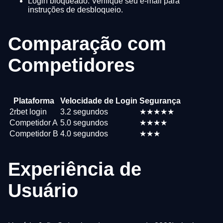
Login bloqueado: Verifique seu e-mail para
instruções de desbloqueio.
Comparação com
Competidores
Plataforma
Velocidade de Login
Segurança
2rbet login
3.2 segundos
★★★★★
Competidor A
5.0 segundos
★★★★
Competidor B
4.0 segundos
★★★
Experiência de
Usuário